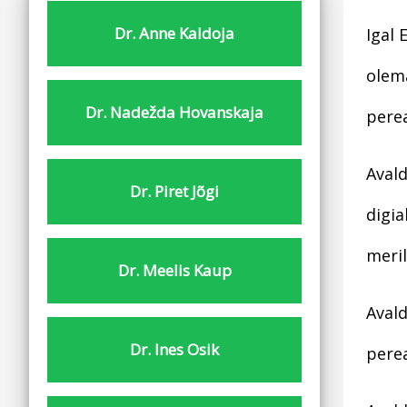
Dr. Anne Kaldoja
Igal 
olema
Dr. Nadežda Hovanskaja
perea
Avald
Dr. Piret Jõgi
digia
meri
Dr. Meelis Kaup
Avald
Dr. Ines Osik
perea