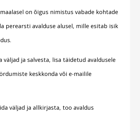
älismaalasel on õigus nimistus vabade kohtade
 perearsti avalduse alusel, mille esitab isik
ldus.
 väljad ja salvesta, lisa täidetud avaldusele
pöördumiste keskkonda või e-mailile
a väljad ja allkirjasta, too avaldus