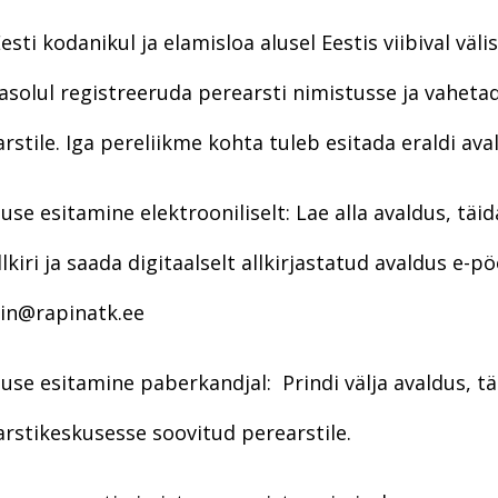
Eesti kodanikul ja elamisloa alusel Eestis viibival v
solul registreeruda perearsti nimistusse ja vahetada
rstile. Iga pereliikme kohta tuleb esitada eraldi ava
use esitamine elektrooniliselt: Lae alla avaldus, täida
llkiri ja saada digitaalselt allkirjastatud avaldus e-
lin@rapinatk.ee
use esitamine paberkandjal: Prindi välja avaldus, täid
rstikeskusesse soovitud perearstile.