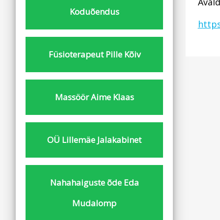
Avald
Koduõendus
https
Füsioterapeut Pille Kõiv
Massöör Aime Klaas
OÜ Lillemäe Jalakabinet
Nahahaiguste õde Eda
Mudalomp